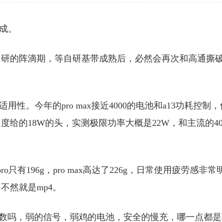
三成。
于自研的阵滴期，等自研基带成熟后，必然会再次和高通撕
性。今年的pro max接近4000的电池和a13功耗控制，
给的18W的头，实测极限功率大概是22W，和主流的4
o只有196g，pro max高达了226g，日常使用疲劳感非常
不然就是mp4。
没点数吗，弱的信号，弱鸡的电池，安全的慢充，哪一点都