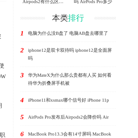
Airpods2有什么区别
吗 AirPods Pro多少
AirP
本类
排行
1
电脑为什么没B盘了 电脑AB盘去哪里了
破
2
iphone12是双卡双待吗 iphone12是全面屏
吗
使
3
华为MateX为什么那么贵都有人买 如何看
0W
待华为折叠屏手机被
4
iPhone11和xsmax哪个信号好 iPhone 11p
明
5
AirPods Pro发布后Airpods2会降价吗 Air
6
MacBook Pro13.3会有14寸屏吗 MacBook
是职