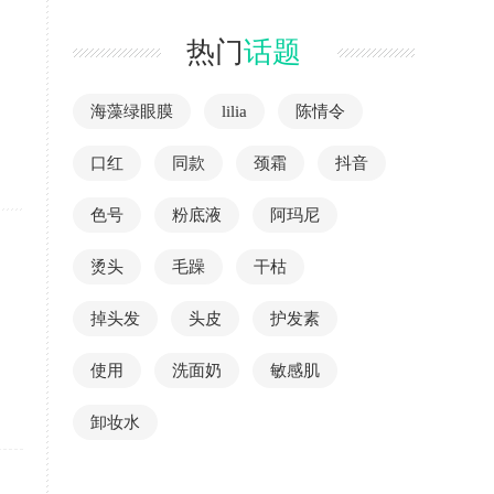
热门
话题
海藻绿眼膜
lilia
陈情令
口红
同款
颈霜
抖音
色号
粉底液
阿玛尼
烫头
毛躁
干枯
掉头发
头皮
护发素
使用
洗面奶
敏感肌
卸妆水