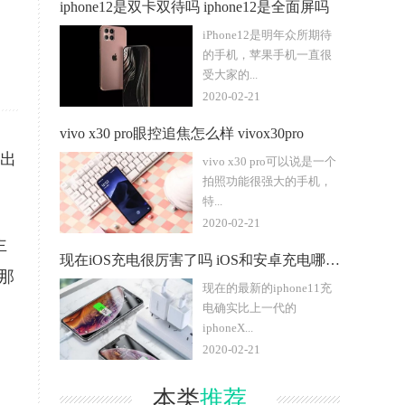
iphone12是双卡双待吗 iphone12是全面屏吗
iPhone12是明年众所期待
的手机，苹果手机一直很
受大家的...
2020-02-21
vivo x30 pro眼控追焦怎么样 vivox30pro
推出
vivo x30 pro可以说是一个
拍照功能很强大的手机，
特...
2020-02-21
主
现在iOS充电很厉害了吗 iOS和安卓充电哪个强
那
现在的最新的iphone11充
电确实比上一代的
iphoneX...
2020-02-21
本类
推荐