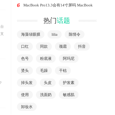
6
MacBook Pro13.3会有14寸屏吗 MacBook
热门
话题
平台
不支
海藻绿眼膜
lilia
陈情令
口红
同款
颈霜
抖音
色号
粉底液
阿玛尼
烫头
毛躁
干枯
。
掉头发
头皮
护发素
？
使用
洗面奶
敏感肌
卸妆水