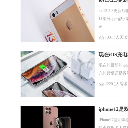
ios13.2
ios13.2.
且部分app适
正...
(331 )人阅读
现在iOS充
现在的最新的ip
充的领悟还是得看
(220 )人阅读
iphone12
iPhone12是
信会有很多人都对