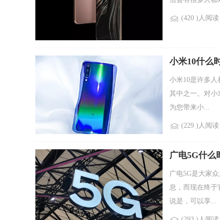
(420 )人阅读
小米10什么
小米10是许多
其中之一。对小
为您带来小...
(229 )人阅读
广电5G什么
广电5G是大家
息，而现在终于
说是，可以享...
(293 )人阅读