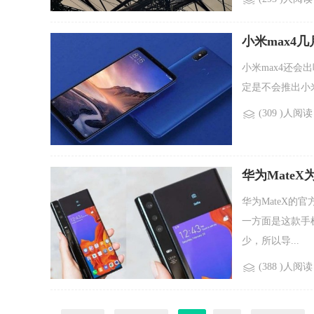
小米max4几
小米max4还会
定是不会推出小米
(309 )人阅读
华为Mate
万
华为MateX的
一方面是这款手
少，所以导...
(388 )人阅读