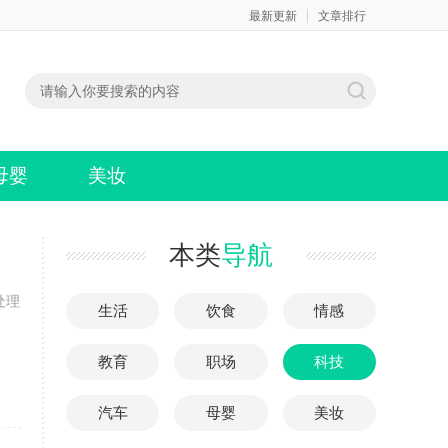
最新更新
文章排行
母婴
美妆
本类
导航
处理
生活
饮食
情感
教育
职场
科技
汽车
母婴
美妆