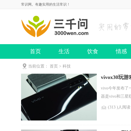
常识网。有趣实用的生活常识！
首页
生活
饮食
情感
当前位置：
首页
>
科技
vivox30玩
vivo今年发布
器是vivo和三星
(313 )人阅读