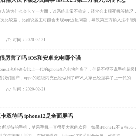
.3更新后输入法卡顿怎么回事 ios13.2.3第三方输入法很卡怎
3更新后输入法为什么会卡？一方面，该系统非常不稳定，经常会出现死机等情况
配情况比较差，比如说题主可能会出现app适配问题，导致第三方输入法不能
时间：2020-02-21
电很厉害了吗 iOS和安卓充电哪个强
hone11充电确实比上一代的iphoneX充电快的多了，但是不得不说手机超级
我们国产，oppo的超级闪充已经做到了65W,人家已经抛弃了上一代的...
时间：2020-02-21
是双卡双待吗 iphone12是全面屏吗
明年众所期待的手机，苹果手机一直很受大家的欢迎，如果iPhone12不支持5G
它失望吧！近期，有网友爆料，iphone12将采用全面屏，你觉得...