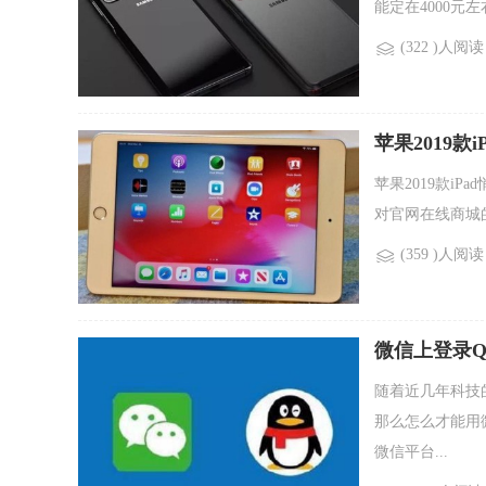
能定在4000元左右
(322 )人阅读
苹果2019款
苹果2019款i
对官网在线商城的iP
(359 )人阅读
微信上登录Q
随着近几年科技
那么怎么才能用
微信平台...