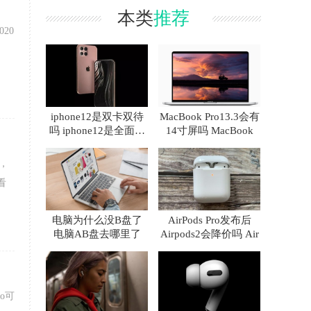
本类
推荐
20
iphone12是双卡双待
MacBook Pro13.3会有
吗 iphone12是全面屏
14寸屏吗 MacBook
吗
时，
看
电脑为什么没B盘了
AirPods Pro发布后
电脑AB盘去哪里了
Airpods2会降价吗 Air
o可