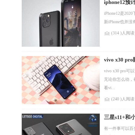
iphone1
iPhone12是
新iPhone也并没
(314 )人阅读
vivo x30
vivo x30
无论你怎么动，
看vi...
(240 )人阅读
三星s11+和
有一件事可以百分百