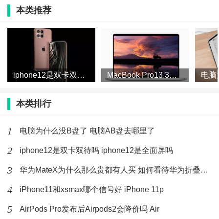
最新文章
本类推荐
vivox30玩游戏卡吗 vivox30可以用4g卡
吗
(242)人喜欢
2020-02-21
iphone12预计多少钱 苹果12上市时间
iphone12是双卡双待吗 iphone12是全面屏吗
MacBook Pro13.3会有14寸屏吗 MacBook
官方消息
本类排行
(274)人喜欢
2020-02-21
vivo x30 pro眼控追焦怎么样
1
电脑为什么没B盘了 电脑AB盘去哪里了
vivox30pro
2
iphone12是双卡双待吗 iphone12是全面屏吗
(167)人喜欢
2020-02-21
3
华为MateX为什么那么贵都有人买 如何看待华为折叠屏手机被
三星s11+和小米10pro哪个好 三星
s11+和小米10p
4
iPhone11和xsmax哪个信号好 iPhone 11p
(203)人喜欢
2020-02-21
5
AirPods Pro发布后Airpods2会降价吗 Air