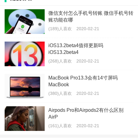
的超级快充，这将是充电领域中的一大飞跃。目前市面
微信支付怎么手机号转账 微信手机号转
上的65W速度都已经很强悍了，4000容量的大电池仅需
账功能在哪
25分钟就能充满。而小米10支持的100W超级快充，更
(189)人喜欢
2020-02-21
是能在不到17分钟的时间内将4000毫安的电池充满。这
iOS13.2beta4值得更新吗
短短的17分钟以内，我们之前是想都不敢想的，充电速
iOS13.2beta4
度简直就是快到停不下来！除此之外，小米10在拍照摄
(268)人喜欢
2020-02-21
影方面也很强悍，它将搭载1亿像素的后置摄像头。这将
MacBook Pro13.3会有14寸屏吗
会是手机拍照史上的重大突破，也会是最吸引拍照达人
MacBook
的一个亮点。
(380)人喜欢
2020-02-21
Airpods Pro和Airpods2有什么区别
AirP
标签：
小米10
手机
(161)人喜欢
2020-02-21