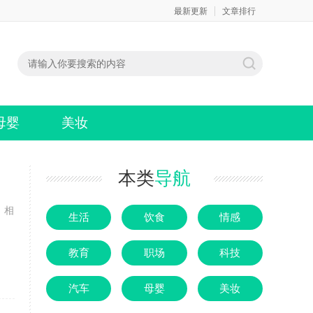
最新更新
文章排行
母婴
美妆
本类
导航
，相
生活
饮食
情感
教育
职场
科技
汽车
母婴
美妆