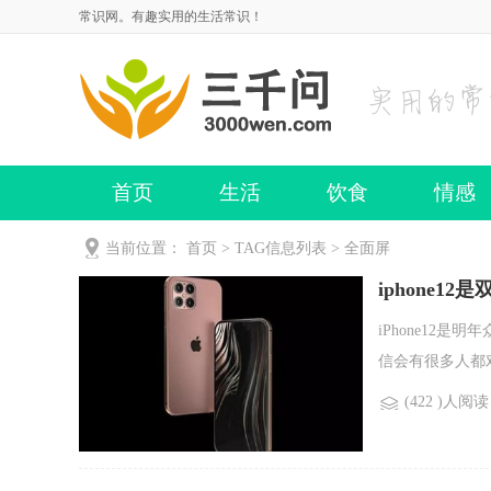
常识网。有趣实用的生活常识！
首页
生活
饮食
情感
当前位置：
首页
> TAG信息列表 > 全面屏
iphone12
iPhone12是
信会有很多人都对
(422 )人阅读