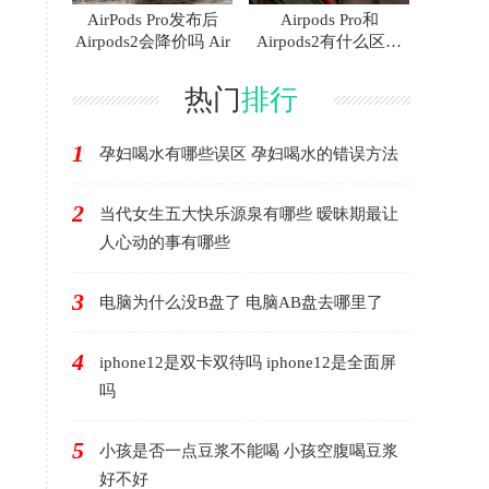
AirPods Pro发布后
Airpods Pro和
Airpods2会降价吗 Air
Airpods2有什么区别
AirP
热门
排行
1
孕妇喝水有哪些误区 孕妇喝水的错误方法
2
当代女生五大快乐源泉有哪些 暧昧期最让
人心动的事有哪些
3
电脑为什么没B盘了 电脑AB盘去哪里了
4
iphone12是双卡双待吗 iphone12是全面屏
吗
5
小孩是否一点豆浆不能喝 小孩空腹喝豆浆
好不好