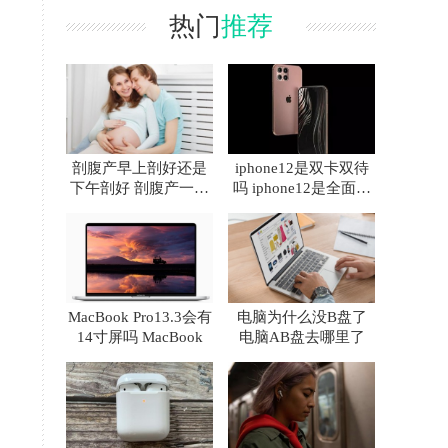
热门
推荐
剖腹产早上剖好还是
iphone12是双卡双待
下午剖好 剖腹产一天
吗 iphone12是全面屏
中什么时间最好
吗
MacBook Pro13.3会有
电脑为什么没B盘了
14寸屏吗 MacBook
电脑AB盘去哪里了