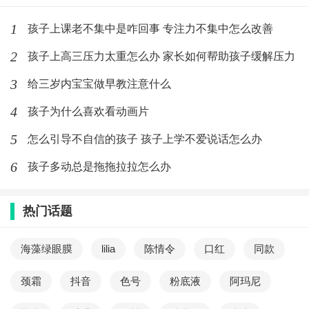
1
孩子上课老不集中是咋回事 专注力不集中怎么改善
2
孩子上高三压力太重怎么办 家长如何帮助孩子缓解压力
3
给三岁内宝宝做早教注意什么
4
孩子为什么喜欢看动画片
5
怎么引导不自信的孩子 孩子上学不爱说话怎么办
6
孩子多动总是拖拖拉拉怎么办
热门话题
海藻绿眼膜
lilia
陈情令
口红
同款
颈霜
抖音
色号
粉底液
阿玛尼