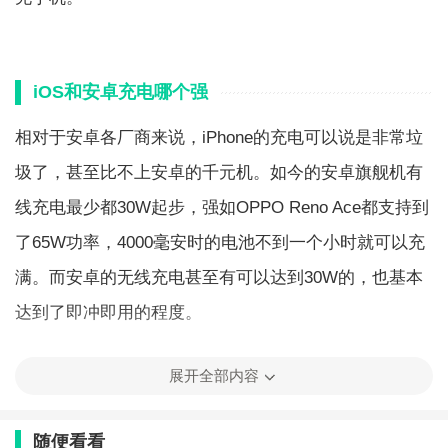
iOS和安卓充电哪个强
相对于安卓各厂商来说，iPhone的充电可以说是非常垃
圾了，甚至比不上安卓的千元机。如今的安卓旗舰机有
线充电最少都30W起步，强如OPPO Reno Ace都支持到
了65W功率，4000毫安时的电池不到一个小时就可以充
满。而安卓的无线充电甚至有可以达到30W的，也基本
达到了即冲即用的程度。
但iPhone则不同，虽然说苹果早在iPhone 8时代就支持
展开全部内容
了快充，但当时买手机标配的还是祖传5W充电头，充电
速度简直可以用蜗牛走路来形容，iPhone 8P要充满需要
随便看看