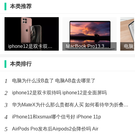
本类推荐
恰是目前所有旗舰手机里面垫底的，这也是iPhone最让
人诟病的缺点之一。并且以苹果的更新周期来看，大概
率未来三年内，iPhone的标配充电功率依然是18W，可
以说对于充电这块苹果真的不思进取。
iphone12是双卡双待吗 iphone12是全面屏吗
MacBook Pro13.3会有14寸屏吗 MacBook
本类排行
iOS充电有进步吗
并不是现在的ios充电很牛了，只是苹果今年改款了最新
1
电脑为什么没B盘了 电脑AB盘去哪里了
的充电器。以前的充电器都是5v/1A，充电像蜗牛一样
2
iphone12是双卡双待吗 iphone12是全面屏吗
慢，而国内手机厂商已经达到40w超级快充，只是今年
3
华为MateX为什么那么贵都有人买 如何看待华为折叠屏手机被
苹果为了迎合消费者需求，推出了18w的pd快充，可以
4
iPhone11和xsmax哪个信号好 iPhone 11p
在三十分钟的时间，将智能手机的电池充到50%；虽然
5
AirPods Pro发布后Airpods2会降价吗 Air
和很多Android旗舰手机的40W以上的充电技术有较大的