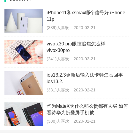
3个小时，同样的时间安卓旗舰都可以至少充满两次了。
iPhone11和xsmax哪个信号好 iPhone
在iPhone 8的年代要想为iPhone快充，还需要购买苹果
11p
官方的快充方案，一套方案下来得500多人民币，要多坑
(389)人喜欢
2020-02-21
有多坑。
vivo x30 pro眼控追焦怎么样
vivox30pro
虽然说今年的iPhone 11 Pro终于标配了18W快充头
(241)人喜欢
2020-02-21
（iPhone 11依然是5W的，简直坑），但在一众安卓动
则30W起步的功率，依然有非常大的差距。虽然iPhone
ios13.2.3更新后输入法卡顿怎么回事
ios13.2.
11 Pro可以使用更高功率的充电头，但最高充电功率也
(331)人喜欢
2020-02-21
只能达到23W左右，还是很低。无线充电就更不用说
了，最多也只能到7.5W。可以说苹果iPhone的有线充电
华为MateX为什么那么贵都有人买 如何
看待华为折叠屏手机被
速度甚至都达不到安卓厂商的无线充电。
(388)人喜欢
2020-02-21
所以iPhone充电牛吗？恰恰相反，iPhone的充电效率恰