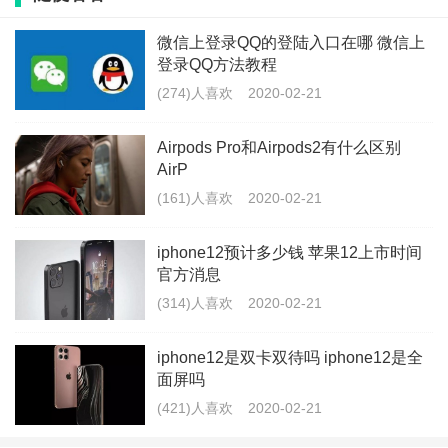
1、更大的屏幕，更优的屏占比，视觉体验更棒；
微信上登录QQ的登陆入口在哪 微信上
2、剪刀式键盘来了，辣鸡的蝶式键盘终于退出
登录QQ方法教程
MacBook，我的MacBook就因为键盘进灰维修更换过两
(274)人喜欢
2020-02-21
次；而且这一次ESC键被独立出来；
Airpods Pro和Airpods2有什么区别
AirP
3、性能更牛逼，最高能用8核心，5.0Ghz的处理器；
(161)人喜欢
2020-02-21
4、散热更棒，以往的MacBook散热有非常大的问题，
iphone12预计多少钱 苹果12上市时间
而这次MacBook采用了新的散热结构，包括叶轮和叶片
官方消息
都进行重新设计；
(314)人喜欢
2020-02-21
5、电池容量增加，变成了100瓦时，电源也变成了96W
iphone12是双卡双待吗 iphone12是全
的USB-C适配器，但是电源适配器和之前15寸的体积没
面屏吗
(421)人喜欢
2020-02-21
什么区别；