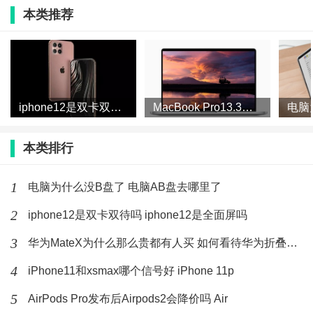
6、音质更棒，机身塞了6个扬声器，这点非常牛逼，以
本类推荐
后看电影，全面屏+全景声，心里美滋滋；7、重量和体
积变化不大，如果是15寸用户升级到新款，你的内胆包
应该还可以继续用的~
iphone12是双卡双待吗 iphone12是全面屏吗
MacBook Pro13.3会有14寸屏吗 MacBook
本类排行
库克是苹果公司最差的老板吗
虽然现在每年的新iPhone出来后，都会有人说乔布斯如
1
电脑为什么没B盘了 电脑AB盘去哪里了
果还在的话，肯定不会出这样的手机。确实，之前一直
2
iphone12是双卡双待吗 iphone12是全面屏吗
被认为是行业领航者的iPhone，已经越来越配不上这个
3
华为MateX为什么那么贵都有人买 如何看待华为折叠屏手机被
称号了。
4
iPhone11和xsmax哪个信号好 iPhone 11p
但是在库克的带领下，iPhone 6在一周时间内的销量就
5
AirPods Pro发布后Airpods2会降价吗 Air