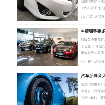
照影响你能不能
了汽车要上什么保
(247 )人阅读
4s清理积碳
积碳每个车都有
于现在95%的
据你车子的品牌..
(194 )人阅读
汽车胎噪音
发泡剂的填充肯
温地方，我觉得
的皓悦轮胎，其他