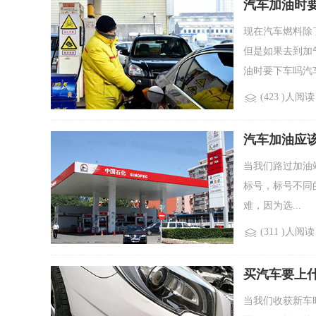
汽车加油时
现在汽车燃料除
但是如果去到加
油时要下车吗汽车
(423 )人阅读
汽车加油应
当我们路过加油站
标号，标号不同
难，因为选...
(311 )人阅读
买汽车要上
当我们收获新车