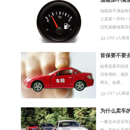
油箱加不满
油箱加不满油有
上是差一升到一
活性炭罐堵塞导致
(202 )人阅读
首保要不要去
如果是新车的话
没有用的，项目
两次。如果...
(317 )人阅读
为什么卖车的
一般去4S店买
种，为什么不推