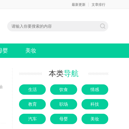
最新更新
文章排行
母婴
美妆
本类
导航
油
生活
饮食
情感
。
教育
职场
科技
汽车
母婴
美妆