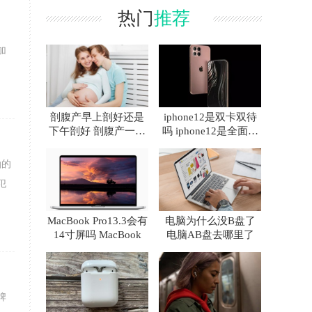
热门
推荐
。
加
剖腹产早上剖好还是
iphone12是双卡双待
下午剖好 剖腹产一天
吗 iphone12是全面屏
中什么时间最好
吗
油的
犯
MacBook Pro13.3会有
电脑为什么没B盘了
14寸屏吗 MacBook
电脑AB盘去哪里了
牌