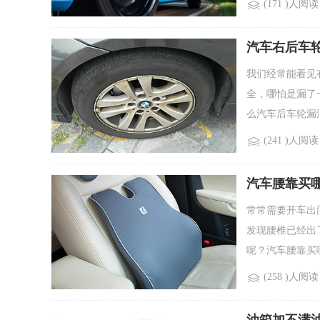
(171 )人阅读
汽车右后车
我们经常能看见
全，哪怕是漏了
么汽车后车轮漏油
(241 )人阅读
汽车腰靠买
常常需要开车出
发现腰椎已经出
呢？汽车腰靠买哪
(258 )人阅读