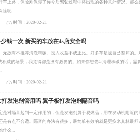
开车上路，保险则保障了你今后驾驶过程中将出现的各种意外情况。那么
险呢...
时间：2020-02-21
多少钱一次 新买的车放在4s店安全吗
。无故障不推荐清洗积碳。投入收益不成正比。好多车是被自己整坏的。
清洗积碳的场景，我觉得都是没有必要的。如果你想去4s清理积碳的话，需
.
时间：2020-02-21
大打发泡剂管用吗 翼子板打发泡剂隔音吗
定是对隔音起到一定作用的，但是发泡剂属于易燃品，用在发动机附近的
还是有点不合适。隔音的办法有很多，最简单有效的就是更换米其林最舒
什么...