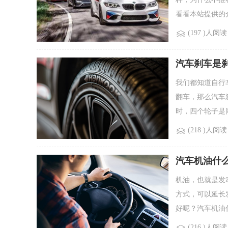
看看本站提供的介
(197 )人阅读
汽车刹车是
我们都知道自行
翻车，那么汽车
时，四个轮子是同
(218 )人阅读
汽车机油什
机油，也就是发
方式，可以延长
好呢？汽车机油什
(216 )人阅读