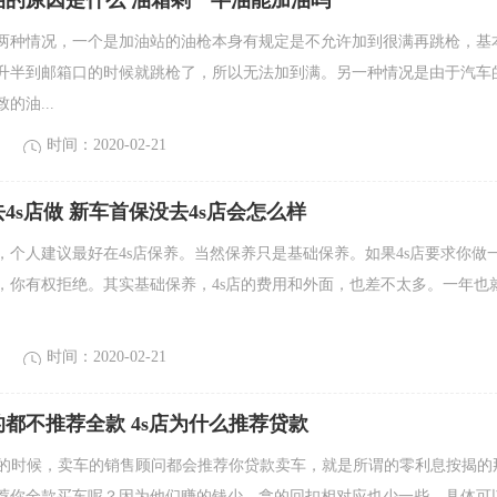
油的原因是什么 油箱剩一半油能加油吗
两种情况，一个是加油站的油枪本身有规定是不允许加到很满再跳枪，基
升半到邮箱口的时候就跳枪了，所以无法加到满。另一种情况是由于汽车
的油...
时间：2020-02-21
4s店做 新车首保没去4s店会怎么样
，个人建议最好在4s店保养。当然保养只是基础保养。如果4s店要求你做
，你有权拒绝。其实基础保养，4s店的费用和外面，也差不太多。一年也
时间：2020-02-21
都不推荐全款 4s店为什么推荐贷款
车的时候，卖车的销售顾问都会推荐你贷款卖车，就是所谓的零利息按揭的
荐你全款买车呢？因为他们赚的钱少，拿的回扣相对应也少一些，具体可