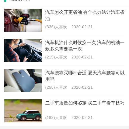
里程数标准，以及所在地区环境等等，都会影响换机油
的时间。
汽车怎么开更省油 有什么办法让汽车省
油
如果是使用原厂机油，建议按照汽车保养手册上指出的
(336)人喜欢
2020-02-21
周期来更换机油。如果是自己购买的机油，需要看是矿
汽车机油什么时候换一次 汽车的机油一
物油还是半合成油、全合成油，类型不同更换周期也有
般多久需要换一次
区别。
(215)人喜欢
2020-02-21
在城市驾驶中，长时间慢速、走走停停、在低于8km的
汽车腰靠买哪种合适 夏天汽车腰靠可以
用吗
短距离内行驶等非常规驾驶状况中，建议缩短更换周
(258)人喜欢
2020-02-21
期。因为这种驾驶情况会影响发动机的寿命。
二手车质量如何鉴定 买二手车看车技巧
如果遇上比较恶劣的天气或者环境，比如大雪、沙路
等，因为容易堵塞机油滤，增加机油的杂质含量，也建
(183)人喜欢
2020-02-21
议提前更换。