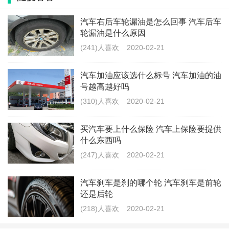
压缩比，动力性强，对发动机燃烧质量要求更高。所以
汽车右后车轮漏油是怎么回事 汽车后车
需要加更高油号的油。
轮漏油是什么原因
(241)人喜欢
2020-02-21
给汽车加油最好加多少
汽车加油应该选什么标号 汽车加油的油
号越高越好吗
城区加油容易加一半或者三分之二，加油不方便就加跳
(310)人喜欢
2020-02-21
枪。因为一般油箱跳枪都只是占油箱的95%左右。但是
买汽车要上什么保险 汽车上保险要提供
不要见底才加油，容易伤抽油泵。如果该车跑长途的话
什么东西吗
可以把油箱加满；长期在市区行驶的话，加油方便的情
(247)人喜欢
2020-02-21
况下，每次加油加到6、7层满就得了。
汽车刹车是刹的哪个轮 汽车刹车是前轮
千万不能等油快用完了再加，可以在油箱剩下四分之一
还是后轮
(218)人喜欢
2020-02-21
的时候就及时加油。