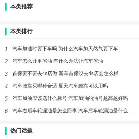
本类推荐
标签：
汽车
标号
汽油
本类排行
最新文章
1
汽车加油时要下车吗 为什么汽车加天然气要下车
汽车怎么开更省油 有什么办法让汽车省
油
2
汽车怎么开更省油 有什么办法让汽车省油
(283)人喜欢
2020-02-21
3
首保要不要去4s店做 新车首保没去4s店会怎么样
汽车加油时要下车吗 为什么汽车加天然
4
汽车腰靠买哪种合适 夏天汽车腰靠可以用吗
气要下车
5
汽车加油应该选什么标号 汽车加油的油号越高越好吗
(355)人喜欢
2020-02-21
6
汽车右后车轮漏油是怎么回事 汽车后车轮漏油是什么原因
汽车加油应该选什么标号 汽车加油的油
号越高越好吗
热门话题
(219)人喜欢
2020-02-21