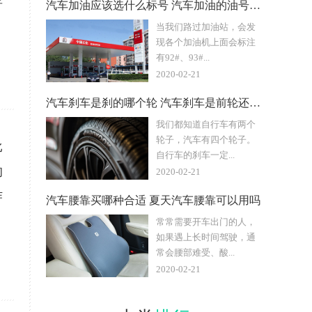
音
汽车加油应该选什么标号 汽车加油的油号越高越好吗
当我们路过加油站，会发
现各个加油机上面会标注
有92#、93#...
2020-02-21
汽车刹车是刹的哪个轮 汽车刹车是前轮还是后轮
我们都知道自行车有两个
轮子，汽车有四个轮子。
比
自行车的刹车一定...
的
2020-02-21
作
汽车腰靠买哪种合适 夏天汽车腰靠可以用吗
常常需要开车出门的人，
如果遇上长时间驾驶，通
常会腰部难受、酸...
2020-02-21