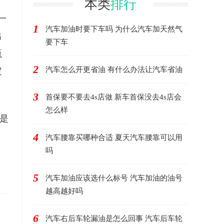
本类
排行
一
1
汽车加油时要下车吗 为什么汽车加天然气
出
要下车
瓶
2
汽车怎么开更省油 有什么办法让汽车省油
定
3
首保要不要去4s店做 新车首保没去4s店会
怎么样
是
4
汽车腰靠买哪种合适 夏天汽车腰靠可以用
吗
5
汽车加油应该选什么标号 汽车加油的油号
越高越好吗
6
汽车右后车轮漏油是怎么回事 汽车后车轮