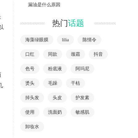
漏油是什么原因
是
热门
话题
以
海藻绿眼膜
lilia
陈情令
口红
同款
颈霜
抖音
色号
粉底液
阿玛尼
面
烫头
毛躁
干枯
几
掉头发
头皮
护发素
使用
洗面奶
敏感肌
卸妆水