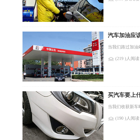
汽车加油应
当我们路过加油站
(219 )人阅读
买汽车要上
当我们收获新车
(190 )人阅读