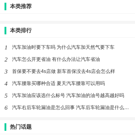
件的提供照片或复印件。具体以当地要求为主。
本类推荐
如果新车投保，没来得及挂牌照，会先用发动机号做车
牌号，如果拿到牌照，需及时找保险公司变更。
本类排行
1
汽车加油时要下车吗 为什么汽车加天然气要下车
4S店上保险和自己上保险哪个好
2
汽车怎么开更省油 有什么办法让汽车省油
这个对车主而言区别不大，费用也是差不多的。
3
首保要不要去4s店做 新车首保没去4s店会怎么样
4
汽车腰靠买哪种合适 夏天汽车腰靠可以用吗
如果是自己上，可以选择自己需要的保险公司。从4S店
5
上保险的话，就不能自主选择保险公司了，或者限定的
汽车加油应该选什么标号 汽车加油的油号越高越好吗
几个给你选。
6
汽车右后车轮漏油是怎么回事 汽车后车轮漏油是什么原因
强险之类因为是强制的，国家统一的价格，商业险的话
热门话题
4S店买会有返点。不管让你买哪家保险公司都能收到佣