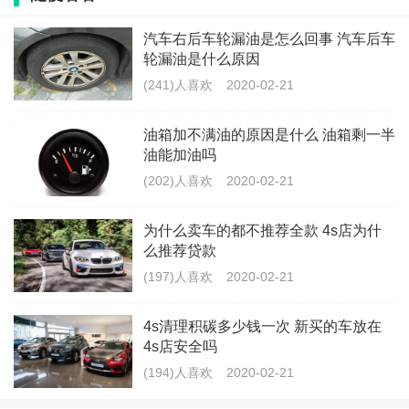
这个是附加险，需要和主险一起购买。在发生事故时，
汽车右后车轮漏油是怎么回事 汽车后车
轮漏油是什么原因
可以将你所要承担的责任转移给保险公司，这样就可以
(241)人喜欢
2020-02-21
获得保险公司100%的赔偿。
油箱加不满油的原因是什么 油箱剩一半
另外还有强制要交的强制保险和车船税。
油能加油吗
(202)人喜欢
2020-02-21
汽车上保险要提供什么东西吗
为什么卖车的都不推荐全款 4s店为什
么推荐贷款
驾驶证、身份证、车辆登记证或合格证、购车发票，投
(197)人喜欢
2020-02-21
保个人需提供身份证、企业提供组织机构代码证。如果
4s清理积碳多少钱一次 新买的车放在
是二手车，还得携带车辆过户发票等。
4s店安全吗
(194)人喜欢
2020-02-21
一般需要提供原件、复印件和照片（三选一），没有原