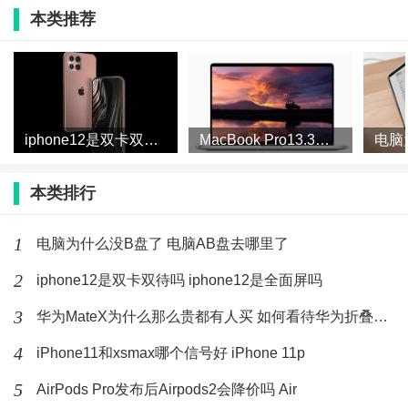
本类推荐
AppleCare+服务计划有用吗
目前 iPhone 系列的 AppleCare Plus 全线提价了并且提
iphone12是双卡双待吗 iphone12是全面屏吗
MacBook Pro13.3会有14寸屏吗 MacBook
价幅度还不小。但依然建议条件允许的情况下还是买一
个吧。手机只要不丢，绝对是超值的。iPad 系列 包括
本类排行
iPad 以及 iPad Pro 都是建议尽量绑定的，比如我的
1
电脑为什么没B盘了 电脑AB盘去哪里了
iPad Pro，因为是在唯品会买的所以没有直接绑定
AppleCare plus，用了一个多月感觉就是不放心心里空
2
iphone12是双卡双待吗 iphone12是全面屏吗
空落落的，后来赶在第59天注册了 AppleCare Plus，顿
3
华为MateX为什么那么贵都有人买 如何看待华为折叠屏手机被
时舒坦了，从此不管我弟借我的 iPad 玩什么游戏，我都
4
iPhone11和xsmax哪个信号好 iPhone 11p
不必盯着他了，保险既是给自己买的，同时也可以为其
5
AirPods Pro发布后Airpods2会降价吗 Air
他人带来更好的体验。