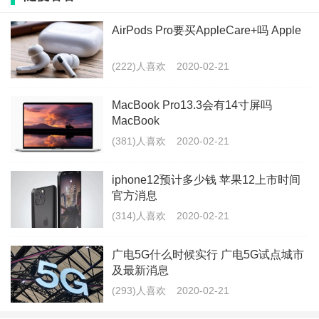
AirPods Pro要买AppleCare+吗 Apple
2、耳塞套属于消耗品，不保。
3、意外的话特意问了故意损坏想换新岂不是bug，工程
(222)人喜欢
2020-02-21
师明确回复如果愿意掏199当然可以。所以没必要内心愧
MacBook Pro13.3会有14寸屏吗
疚。
MacBook
(381)人喜欢
2020-02-21
AirPods更新周期远比其他Apple 产品长，iPhone、
iPad、MacBook基本是年年上新，而Pro2可能要两年三
iphone12预计多少钱 苹果12上市时间
官方消息
年以后，这样来看，两年后换一个也太值了！
(314)人喜欢
2020-02-21
无论是直营店还是在其他地方买的设备，都可以在购机
广电5G什么时候实行 广电5G试点城市
60天内买AC+。带着购物凭证和设备，没有凭证可以拿
及最新消息
着设备查序列号。如果是在第三方购买的设备，要检测
(293)人喜欢
2020-02-21
下有没有问题，但是也不费劲。