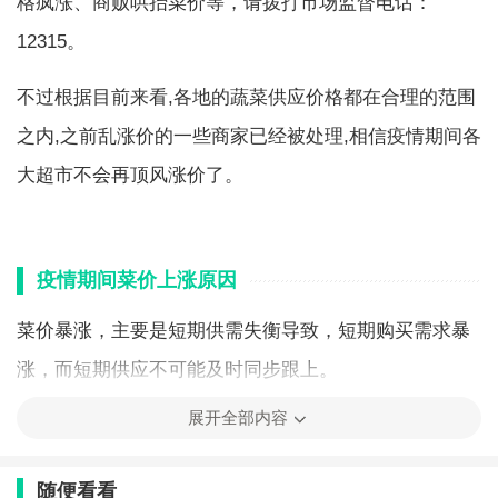
格疯涨、商贩哄抬菜价等，请拨打市场监督电话：
12315。
不过根据目前来看,各地的蔬菜供应价格都在合理的范围
之内,之前乱涨价的一些商家已经被处理,相信疫情期间各
大超市不会再顶风涨价了。
疫情期间菜价上涨原因
菜价暴涨，主要是短期供需失衡导致，短期购买需求暴
涨，而短期供应不可能及时同步跟上。
展开全部内容
基于对灾难的预期，人民要囤东西，短期买菜一般是一
日一买，如今买啥都恨不得囤半年，菜放不了那么久，
随便看看