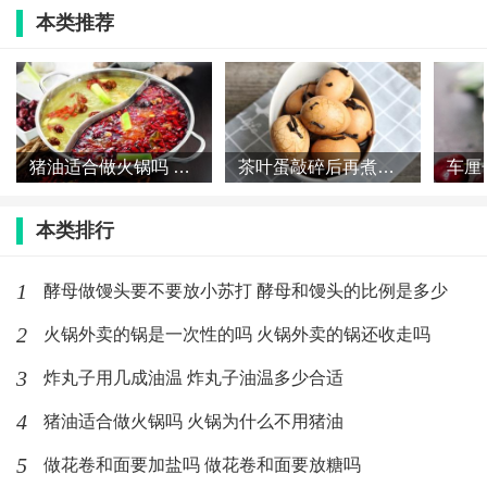
非常喜欢王辰院士，逻辑清晰，态度严谨，实事求是，
本类推荐
从不顾左右而言他。关键一点：从临床诊治和生产生活
防范方面都要做好相应的准备。
我觉得最重要的是新冠病毒疫苗研制出来，那么就有对
猪油适合做火锅吗 火锅为什么不用猪油
茶叶蛋敲碎后再煮几分钟 茶叶蛋敲碎之后再煮多久
症的解药。是否像流感一样长期共存也无所谓，就如同
大家不恐慌流感一样，因为有疫苗和解药！
本类排行
1
酵母做馒头要不要放小苏打 酵母和馒头的比例是多少
标签：
疫情
蔬菜
价格
涨价
2
火锅外卖的锅是一次性的吗 火锅外卖的锅还收走吗
最新文章
3
炸丸子用几成油温 炸丸子油温多少合适
4
酵母做馒头要不要放小苏打 酵母和馒头
猪油适合做火锅吗 火锅为什么不用猪油
的比例是多少
5
做花卷和面要加盐吗 做花卷和面要放糖吗
(295)人喜欢
2020-02-21