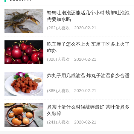
一买就三五天一周的量也毫不鲜见，如此购买需求3-7倍
增长（粗略一说，主要想形容恐慌的人们导致短期需求
螃蟹吐泡泡还能活几个小时 螃蟹吐泡泡
需要加水吗
暴涨）
(262)人喜欢
2020-02-21
供应方面，相信即使封锁交通甚至封城，也不会影响民
吃车厘子怎么不上火 车厘子吃多上火了
生物资的供给线路，但是让供应量迎合成倍暴涨的需
咋办
求，也不可能。
(328)人喜欢
2020-02-21
所以菜价涨自是必然的。长期来看只要疫情对菜地没影
炸丸子用几成油温 炸丸子油温多少合适
响，运输成本涨幅也可控的话，那菜价总是会慢慢下去
(365)人喜欢
2020-02-21
的。
煮茶叶蛋什么时候敲碎最好 茶叶蛋煮多
久敲碎
相关新闻
(241)人喜欢
2020-02-21