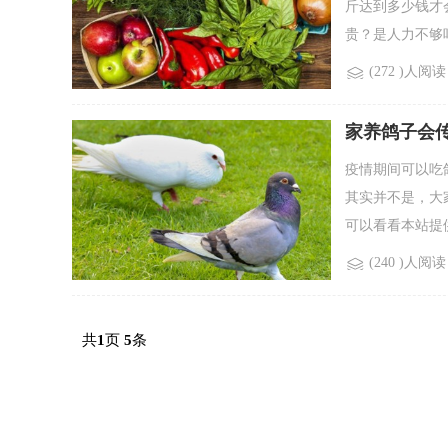
斤达到多少钱才
贵？是人力不够吗
(272 )人阅读
家养鸽子会
疫情期间可以吃
其实并不是，大
可以看看本站提供
(240 )人阅读
共
页
条
1
5