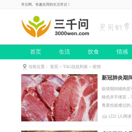
常识网。有趣实用的生活常识！
首页
生活
饮食
情感
当前位置：
首页
> TAG信息列表 > 疫情
新冠肺炎期间
疫情期间猪肉是
格也并不便宜，
青菜也挺难过的。
(222 )人阅读