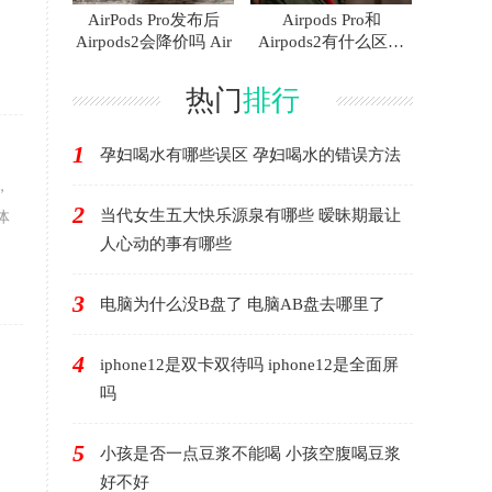
AirPods Pro发布后
Airpods Pro和
Airpods2会降价吗 Air
Airpods2有什么区别
AirP
热门
排行
1
孕妇喝水有哪些误区 孕妇喝水的错误方法
，
2
当代女生五大快乐源泉有哪些 暧昧期最让
体
人心动的事有哪些
3
电脑为什么没B盘了 电脑AB盘去哪里了
4
iphone12是双卡双待吗 iphone12是全面屏
吗
5
小孩是否一点豆浆不能喝 小孩空腹喝豆浆
好不好