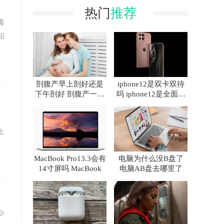
热门
推荐
毒
绍
剖腹产早上剖好还是
iphone12是双卡双待
下午剖好 剖腹产一天
吗 iphone12是全面屏
中什么时间最好
吗
上
MacBook Pro13.3会有
电脑为什么没B盘了
14寸屏吗 MacBook
电脑AB盘去哪里了
少