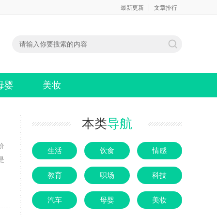
最新更新
文章排行
母婴
美妆
本类
导航
价
生活
饮食
情感
是
教育
职场
科技
汽车
母婴
美妆