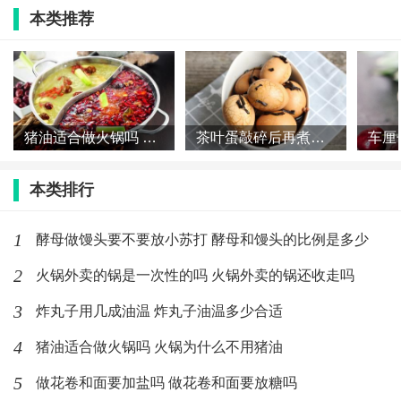
本类推荐
的面团吃水200-210毫升，包子的发酵面吃水225-250毫
升，首先加水60%-70%，其次加水20%，最后加足。
怎么和面比较好
1、和面时为避免水分与面粉的比例失调，不能一次将水
猪油适合做火锅吗 火锅为什么不用猪油
茶叶蛋敲碎后再煮几分钟 茶叶蛋敲碎之后再煮多久
加足，而是面粉倒在盆里或面板上，中间扒出一个凹
本类排行
槽，将水分次徐徐倒进凹槽里，用筷子慢慢搅动。待水
与面粉充分搅拌均匀，水被面粉吸干时，用手反复搓拌
1
酵母做馒头要不要放小苏打 酵母和馒头的比例是多少
面，使面粉成许许多多小面片，俗称“雪花面”。
2
火锅外卖的锅是一次性的吗 火锅外卖的锅还收走吗
2、这样既不会因面粉来不及吸收水分，而使水流淌得到
3
炸丸子用几成油温 炸丸子油温多少合适
处都是，也不会粘得满手满盆都是面糊不利操作。然
4
猪油适合做火锅吗 火锅为什么不用猪油
后，再朝“雪花面”上洒水，用手搅拌，使之成为一团团
5
做花卷和面要加盐吗 做花卷和面要放糖吗
的疙瘩状小面团，称“葡萄面”。