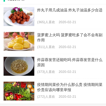
②是面团中的水分可以充分的被锁住，这样水分不蒸发
炸丸子用几成油温 炸丸子油温多少合适
做出来的饼也就又香又软了。并且提前抹上了油，在真
正烙制的时候就可以少抹甚至是不抹，这样就会减少油
(365)人喜欢
2020-02-21
量，吃起来就会更加健康。
菠萝蜜上火吗 菠萝蜜吃多了会不会有副
作用
3、不要用小火，平底锅烧热用中火，迅速锁住面饼里的
(311)人喜欢
2020-02-21
水分，这样烙出的饼才软。
炸蒜蓉发苦还能吃吗 炸蒜蓉发苦是什么
原因
(373)人喜欢
2020-02-21
和面的常见比例
无论和面先加水还是和面先加面，只要有比例，轻松又
疫情期间菜价为什么那么贵 疫情期间菜
价贵应该向哪里举报
快捷。
(272)人喜欢
2020-02-21
将500克面粉，做面条的面团，吃水180-200毫升，饺子