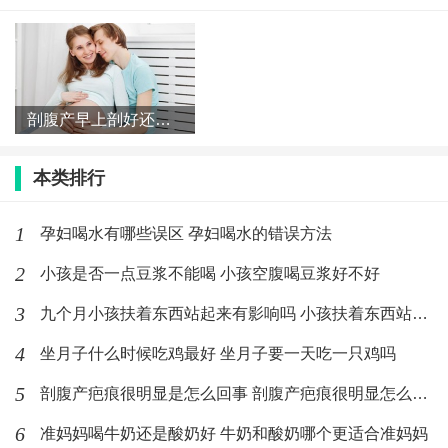
股，来强迫性的给孩子把尿，这对于孩子的性格成长是
会带来很大的影响。其实，把尿在孩子大一些也是可以
进行的。
剖腹产早上剖好还是下午剖好 剖腹产一天中什么时间最好
本类排行
标签：
婴儿
1
孕妇喝水有哪些误区 孕妇喝水的错误方法
最新文章
2
小孩是否一点豆浆不能喝 小孩空腹喝豆浆好不好
孕19周肚子发硬发紧正常吗 孕19周肚
3
九个月小孩扶着东西站起来有影响吗 小孩扶着东西站起来要注意什
子发紧发硬怎么回事
4
(269)人喜欢
2020-02-21
坐月子什么时候吃鸡最好 坐月子要一天吃一只鸡吗
5
剖腹产疤痕很明显是怎么回事 剖腹产疤痕很明显怎么消除
小孩裸睡好还是穿衣服睡好 小孩几岁适
合裸睡
6
准妈妈喝牛奶还是酸奶好 牛奶和酸奶哪个更适合准妈妈