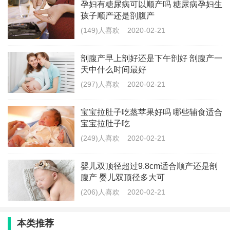
孕妇有糖尿病可以顺产吗 糖尿病孕妇生
为什么不能过早把尿
孩子顺产还是剖腹产
(149)人喜欢
2020-02-21
1、影响孩子身体健康发育
科学地来讲孩子的括约肌等到三周岁才能够发育成熟。
剖腹产早上剖好还是下午剖好 剖腹产一
天中什么时间最好
据我国著名的育儿专家崔玉涛老师讲，过早的给孩子进
(297)人喜欢
2020-02-21
行把尿，会引起孩子脱肛或者肛裂的情况。并且还会使
孩子的脊柱发育受到影响，以及括约肌的发育也会受到
宝宝拉肚子吃蒸苹果好吗 哪些辅食适合
宝宝拉肚子吃
不同程度的影响，等孩子长大后得痔疮的几率也就会增
(249)人喜欢
2020-02-21
大。
婴儿双顶径超过9.8cm适合顺产还是剖
2、给孩子带来心理上的影响
腹产 婴儿双顶径多大可
由于，在把尿的过程中是家长用自己的意愿来强加给孩
(206)人喜欢
2020-02-21
子的。所以，有很多的时候孩子会哭，会闹尿不出来。
本类推荐
有些家长就会大声的训斥孩子，甚至会动手大孩子的屁