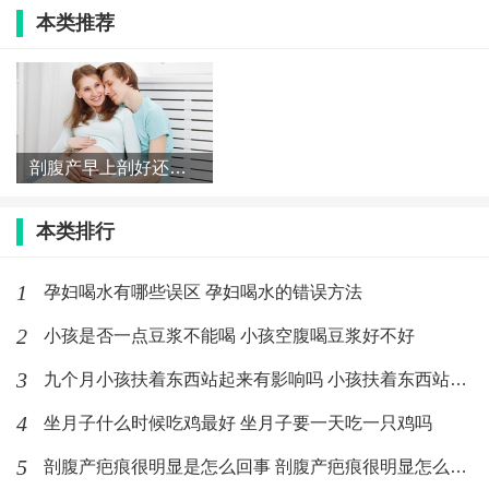
久，也会影响到该你脊椎发育！
本类推荐
一百多天的宝宝怎么抱
剖腹产早上剖好还是下午剖好 剖腹产一天中什么时间最好
主要有以下几种抱小宝宝的方法：
1、用左手托着宝宝的背、脖子、头，右手则拖住小宝宝
本类排行
的屁股额腰，这种做法大多是将宝宝从床上抱起来的动
1
孕妇喝水有哪些误区 孕妇喝水的错误方法
作或是将小宝宝放下。
2
小孩是否一点豆浆不能喝 小孩空腹喝豆浆好不好
2、将小宝宝的头伏在宝爸宝妈的肩膀，并且用手扶着小
3
九个月小孩扶着东西站起来有影响吗 小孩扶着东西站起来要注意什
宝宝的后脑勺或是用手托着小宝宝的腰部位置。
4
坐月子什么时候吃鸡最好 坐月子要一天吃一只鸡吗
3、使用抱带抱住宝宝。此时，要保证宝宝的头、颈都充
5
剖腹产疤痕很明显是怎么回事 剖腹产疤痕很明显怎么消除
分的支持，让宝宝尽量舒服。