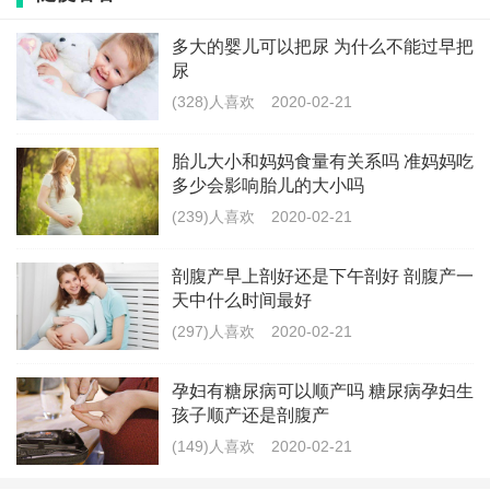
第二，可以多多的去竖抱孩子
多大的婴儿可以把尿 为什么不能过早把
经常被竖抱的孩子大脑发育会比躺着的孩子发育更好。
尿
这是因为经常被竖抱的孩子接收到的感官刺激要更加丰
(328)人喜欢
2020-02-21
富。
胎儿大小和妈妈食量有关系吗 准妈妈吃
多少会影响胎儿的大小吗
竖着抱有这样几种姿势:
(239)人喜欢
2020-02-21
面对面竖抱:一手拖孩子屁股，一手拖孩子头部，让孩子
剖腹产早上剖好还是下午剖好 剖腹产一
和成人面对面。
天中什么时间最好
(297)人喜欢
2020-02-21
宝宝脸朝外的竖抱:满月后的婴儿可以面部朝外，让孩子
的背部紧贴大人肚子，一手抱着孩子上半身，一手抱住
孕妇有糖尿病可以顺产吗 糖尿病孕妇生
住孩子下半身。
孩子顺产还是剖腹产
(149)人喜欢
2020-02-21
另外竖抱宝宝还需要都在注意时间，不要抱的时间过