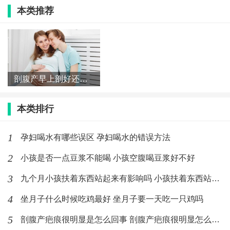
6、多样化入睡方式，在最初三个月抱睡，奶睡，背巾、
本类推荐
秋千、摇篮都是可以的，都可以在睡眠作为辅助工具
的，目的是让宝宝顺利入睡并且睡够。
剖腹产早上剖好还是下午剖好 剖腹产一天中什么时间最好
0-3月宝宝一天睡几小时
本类排行
0-3个月的婴儿，官宣的推荐睡眠时间是14-17小时。不
分昼夜，只划分睡觉次数，由此小睡量也是很重要的。
1
孕妇喝水有哪些误区 孕妇喝水的错误方法
婴儿睡觉，特别是前三个月的婴儿他们睡觉的活动性睡
2
小孩是否一点豆浆不能喝 小孩空腹喝豆浆好不好
眠很大，也就是说他们睡觉很轻能随时感觉到周围的动
3
九个月小孩扶着东西站起来有影响吗 小孩扶着东西站起来要注意什
静。
4
坐月子什么时候吃鸡最好 坐月子要一天吃一只鸡吗
前三个月模式：
5
剖腹产疤痕很明显是怎么回事 剖腹产疤痕很明显怎么消除