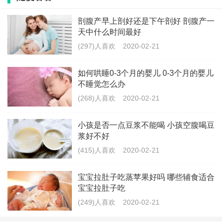
1、睡眠仪式不可以少，从月子里开始我们就可以给宝宝
剖腹产早上剖好还是下午剖好 剖腹产一
建立睡眠仪式。白天小睡也是如此，提前15分钟。
天中什么时间最好
(297)人喜欢
2020-02-21
2、掌握好孩子睡眠节奏，也就是EASY的模式，吃、活
如何哄睡0-3个月的婴儿 0-3个月的婴儿
动、睡觉，我们和孩子一起摸索和探索，建立常规程
不睡觉怎么办
序。
(268)人喜欢
2020-02-21
3、周期时间太短，宝宝如果睡觉时间比平时短，而又在
小孩是否一点豆浆不能喝 小孩空腹喝豆
大哭大闹，我们可以尝试继续安抚宝宝。
浆好不好
(415)人喜欢
2020-02-21
4、白天室内不能太暗，保持昼夜分明。
宝宝拉肚子吃蒸苹果好吗 哪些辅食适合
5、宝宝迷糊但还是醒着的状态放床上睡觉，在宝宝状态
宝宝拉肚子吃
好的时候多尝试。
(249)人喜欢
2020-02-21