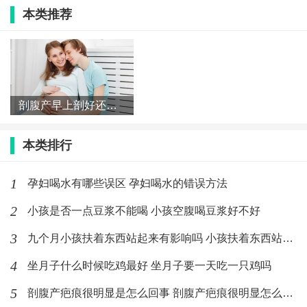
本类推荐
吃就吃吧。但是为了宝宝营养吸收的更全面，还是建议
肉类、蔬菜、水果样样都要吃点。
剖腹产早上剖好还是下午剖好 剖腹产一天中什么时间最好
孕期饮食要注意什么
1. 避免暴饮暴食，少食多餐为宜
本类排行
在整个孕期都要注意不要暴饮暴食，不要饥一顿饱一
1
孕妇喝水有哪些误区 孕妇喝水的错误方法
顿，尽量三餐规律，可以少吃多餐，食物种类丰富多样
2
小孩是否一点豆浆不能喝 小孩空腹喝豆浆好不好
化，这样对肠胃和体重控制都比较好。对于超重、肥胖
3
九个月小孩扶着东西站起来有影响吗 小孩扶着东西站起来要注意什
或体重增加过快的孕妈，或者有血糖偏高或妊娠糖尿病
的准妈妈，更需要注意合理控制总能量的摄入。在孕期
4
坐月子什么时候吃鸡最好 坐月子要一天吃一只鸡吗
还要保持定时定量的进食，才能确保妈妈和宝宝的营养
5
剖腹产疤痕很明显是怎么回事 剖腹产疤痕很明显怎么消除