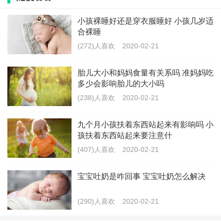
孕妇平时要注意荤素搭配均衡，尽量吃的清淡些，少吃
小孩裸睡好还是穿衣服睡好 小孩几岁适
高糖高盐，脂肪含量高比较重口味的食物。这样宝宝营
合裸睡
养吸收才会更全面，不会长成巨大儿，孕妈产后体重也
(272)人喜欢
2020-02-21
不会重太多。
胎儿大小和妈妈食量有关系吗 准妈妈吃
多少会影响胎儿的大小吗
妊娠反应严重，吃不下的孕妇
(238)人喜欢
2020-02-21
怀孕时妊娠反应严重，吃不下饭，甚至有的孕妇连喝水
九个月小孩扶着东西站起来有影响吗 小
都会吐。这类孕妇进食较少，很容易造成胎儿发育不良
孩扶着东西站起来要注意什
偏小。
(407)人喜欢
2020-02-21
为了让胎儿多吸收营养，孕妇可以一天吃五六餐，分少
宝宝吐奶是咋回事 宝宝吐奶怎么解决
量多餐进行进食。为了增加孕妇的胃口，可以吃一些酸
性水果来进行开胃。因为妊娠反应严重的孕妇吃的较
(290)人喜欢
2020-02-21
少，所以并不需要怎么去戒口，只要不是垃圾食物，想