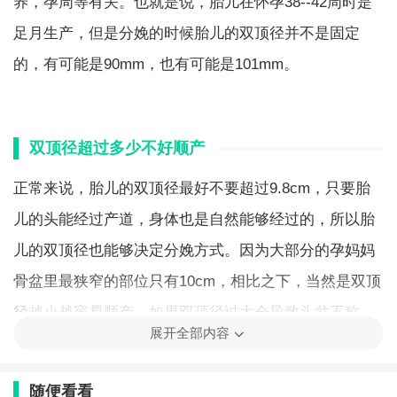
养，孕周等有关。也就是说，胎儿在怀孕38--42周时是
足月生产，但是分娩的时候胎儿的双顶径并不是固定
的，有可能是90mm，也有可能是101mm。
双顶径超过多少不好顺产
正常来说，胎儿的双顶径最好不要超过9.8cm，只要胎
儿的头能经过产道，身体也是自然能够经过的，所以胎
儿的双顶径也能够决定分娩方式。因为大部分的孕妈妈
骨盆里最狭窄的部位只有10cm，相比之下，当然是双顶
径越小越容易顺产。如果双顶径过大会导致头盆不称，
展开全部内容
胎儿没法入盆，即使胎儿入盆了也会由于双顶径过大被
卡在产道中，就算最后能够通过，整个过程也是相当艰
随便看看