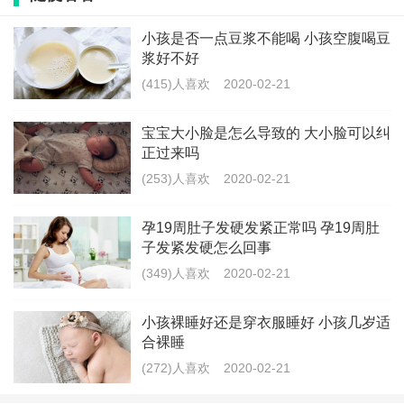
辛的。胎儿出了骨盆之后还要通过软产道，即会阴口，
小孩是否一点豆浆不能喝 小孩空腹喝豆
如果孕妈妈会因条件比较差，弹性不好，发育不良等也
浆好不好
会给胎儿造成一定的阻力，使得胎儿在产道里停留的时
(415)人喜欢
2020-02-21
间过长，容易造成胎儿缺氧。
宝宝大小脸是怎么导致的 大小脸可以纠
但是也有一些胎儿双顶径比较大也能顺利分娩的，这是
正过来吗
因为孕妈的骨盆比较大，宽，更有利于胎儿顺利通过。
(253)人喜欢
2020-02-21
到了分娩前，孕妈一般都会再做一次b超，医生也会根据
孕19周肚子发硬发紧正常吗 孕19周肚
子发紧发硬怎么回事
这次b超的结果配合测量产妇的骨盆来判断产妇是不是适
(349)人喜欢
2020-02-21
合自然分娩。
小孩裸睡好还是穿衣服睡好 小孩几岁适
合裸睡
(272)人喜欢
2020-02-21
孕妇想顺产怎么办