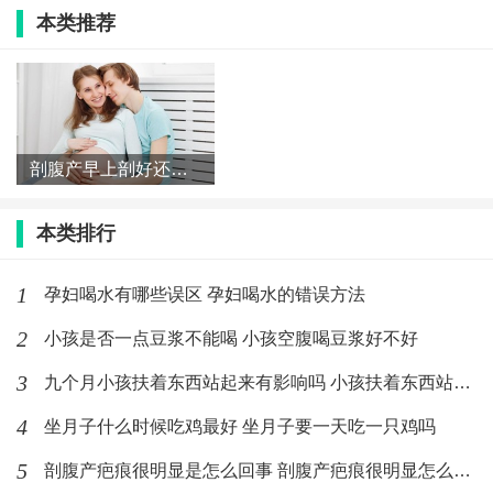
认真产检
本类推荐
为了进一步提高顺产成功率，广大孕妇第一重要就是认
真产检，积极治疗妊娠期相关疾病或者并发症。第二重
要是积极控制自身体重和胎儿体重，主要是通过科学饮
剖腹产早上剖好还是下午剖好 剖腹产一天中什么时间最好
食和合适运动的方法进行控制。
科学饮食
本类排行
所谓科学饮食，是指积极补充营养元素，包括叶酸和多
1
孕妇喝水有哪些误区 孕妇喝水的错误方法
种维生素、矿物质，中孕期开始补充钙，均衡膳食，多
2
小孩是否一点豆浆不能喝 小孩空腹喝豆浆好不好
吃新鲜蔬菜水果，多吃瘦肉、鸡蛋、鱼虾等高蛋白食
3
九个月小孩扶着东西站起来有影响吗 小孩扶着东西站起来要注意什
物，适当减少高糖高盐高脂肪食物。
4
坐月子什么时候吃鸡最好 坐月子要一天吃一只鸡吗
合理运动
5
剖腹产疤痕很明显是怎么回事 剖腹产疤痕很明显怎么消除
合适的运动是指运动要适量，运动时不感到劳累、运动