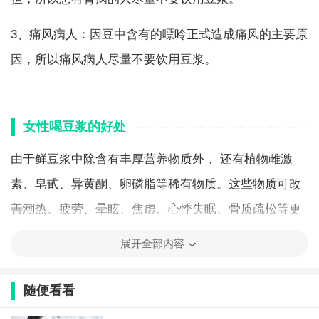
3、痛风病人：因豆中含有的嘌呤正式造成痛风的主要原
因，所以痛风病人尽量不要饮用豆浆。
女性喝豆浆的好处
由于鲜豆浆中除含有丰厚营养物质外， 还有植物雌激
素、皂甙、异黄酮、卵磷脂等稀有物质。这些物质可改
善潮热、疲劳、晕眩、焦虑、心悸失眠、骨质疏松等更
年期症状，是天然的雌激素弥补剂。不过豆浆对雌激素
展开全部内容
的弥补效果不是短期内就能表现出来的，故需求长期坚
持饮用。
随便看看