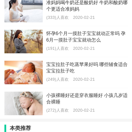
准妈妈喝牛奶还是酸奶好 牛奶和酸奶哪
个更适合准妈妈
标签：
禁忌
豆浆
(333)人喜欢
2020-02-21
最新文章
怀孕6个月一摸肚子宝宝就动正常吗 孕
6月一摸肚子宝宝就动怎么
孕19周肚子发硬发紧正常吗 孕19周肚
子发紧发硬怎么回事
(191)人喜欢
2020-02-21
(269)人喜欢
2020-02-21
宝宝拉肚子吃蒸苹果好吗 哪些辅食适合
宝宝拉肚子吃
小孩裸睡好还是穿衣服睡好 小孩几岁适
合裸睡
(249)人喜欢
2020-02-21
(192)人喜欢
2020-02-21
小孩裸睡好还是穿衣服睡好 小孩几岁适
合裸睡
九个月小孩扶着东西站起来有影响吗 小
孩扶着东西站起来要注意什
(272)人喜欢
2020-02-21
(347)人喜欢
2020-02-21
本类推荐