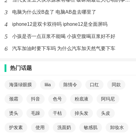
2
3
电脑为什么没B盘了 电脑AB盘去哪里了
4
iphone12是双卡双待吗 iphone12是全面屏吗
5
小孩是否一点豆浆不能喝 小孩空腹喝豆浆好不好
6
汽车加油时要下车吗 为什么汽车加天然气要下车
热门话题
海藻绿眼膜
lilia
陈情令
口红
同款
颈霜
抖音
色号
粉底液
阿玛尼
烫头
毛躁
干枯
掉头发
头皮
护发素
使用
洗面奶
敏感肌
卸妆水