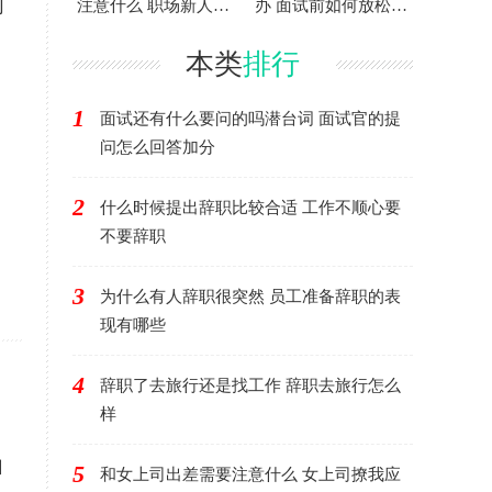
同
注意什么 职场新人要
办 面试前如何放松心
完全听话吗
情
本类
排行
1
面试还有什么要问的吗潜台词 面试官的提
问怎么回答加分
，
2
什么时候提出辞职比较合适 工作不顺心要
不要辞职
3
为什么有人辞职很突然 员工准备辞职的表
现有哪些
4
辞职了去旅行还是找工作 辞职去旅行怎么
样
自
5
和女上司出差需要注意什么 女上司撩我应