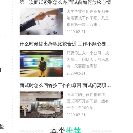
第一次面试紧张怎么办 面试前如何放松心情
大学毕业生们差不多都开
始需要找工作了吧。凡是
都有第一次，万事...
2020-02-21
什么时候提出辞职比较合适 工作不顺心要不要辞职
只要你进入一个公司，成
为员工、职场人，那么总
有一天要面临离职...
和
2020-02-21
，
面试时怎么回答换工作的原因 面试问离职原因怎么回答
面试过的小伙伴都知道，
面试离不开的问题一般有
三个，自我介绍、...
2020-02-21
验
本类
推荐