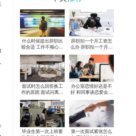
来
什么时候提出辞职比
辞职扣一个月工资怎
较合适 工作不顺心要
么办 辞职扣一个月工
和
不要辞职
资合法吗
人
面试时怎么回答换工
办公室恋情好还是不
作的原因 面试问离职
好 和同事谈恋爱会有
原因怎么回答
好结果吗
好
毕业生第一次上班要
第一次面试紧张怎么