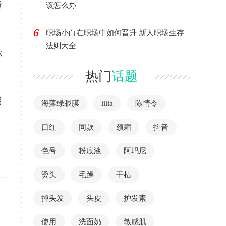
重
该怎么办
6
职场小白在职场中如何晋升 新人职场生存
法则大全
你
热门
话题
用
海藻绿眼膜
lilia
陈情令
口红
同款
颈霜
抖音
色号
粉底液
阿玛尼
烫头
毛躁
干枯
掉头发
头皮
护发素
使用
洗面奶
敏感肌