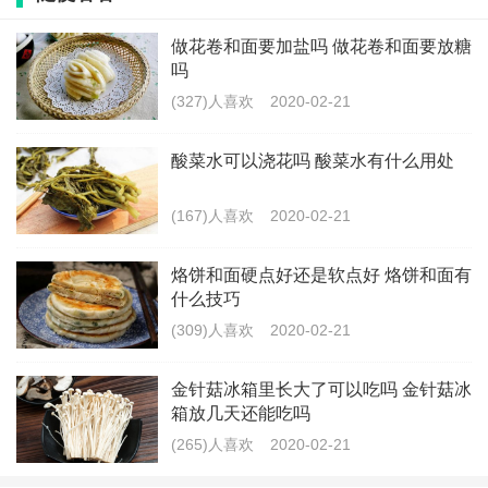
与方法有所关系，若是保存得当的情况下，温度过高，
做花卷和面要加盐吗 做花卷和面要放糖
超过了20度，螃蟹保存不超过8小时，若是温度较低，螃
吗
蟹保存的时间会有所延长，一般不超过2天。同时需要随
(327)人喜欢
2020-02-21
时观察螃蟹的情况，若螃蟹不动了、有异味等，建议丢
酸菜水可以浇花吗 酸菜水有什么用处
弃不宜食用。
(167)人喜欢
2020-02-21
吃螃蟹能吃柿子吗
烙饼和面硬点好还是软点好 烙饼和面有
什么技巧
最好不要吃。
(309)人喜欢
2020-02-21
因为在螃蟹里面有许多的蛋白质，而在柿子里面含有鞣
金针菇冰箱里长大了可以吃吗 金针菇冰
箱放几天还能吃吗
酸，要是螃蟹和柿子一起吃，蛋白质和鞣酸就会互相发
(265)人喜欢
2020-02-21
生反应，进而形成一种蛋白质凝固物，人们的胃部对于