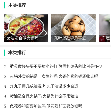
这种物质很难消化，进而引发腹泻、呕吐等情况。
本类推荐
另外，螃蟹和柿子都属于寒凉食物，要是同时吃的话，
就会使寒性成倍增长，人们的胃肠道会吃不消，这就会
导致胃痛、腹痛等症状，尤其是胃寒的人，症状会更加
猪油适合做火锅吗 火锅为什么不用猪油
茶叶蛋敲碎后再煮几分钟 茶叶蛋敲碎之后再煮多久
的明显。
本类排行
标签：
螃蟹
食物
1
酵母做馒头要不要放小苏打 酵母和馒头的比例是多少
2
火锅外卖的锅是一次性的吗 火锅外卖的锅还收走吗
最新文章
3
炸丸子用几成油温 炸丸子油温多少合适
酵母做馒头要不要放小苏打 酵母和馒头
的比例是多少
4
猪油适合做火锅吗 火锅为什么不用猪油
(295)人喜欢
2020-02-21
5
做花卷和面要加盐吗 做花卷和面要放糖吗