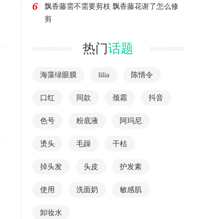
6
飘香藤需不需要剪枝 飘香藤花谢了怎么修
剪
热门
话题
海藻绿眼膜
lilia
陈情令
口红
同款
颈霜
抖音
色号
粉底液
阿玛尼
烫头
毛躁
干枯
掉头发
头皮
护发素
使用
洗面奶
敏感肌
卸妆水