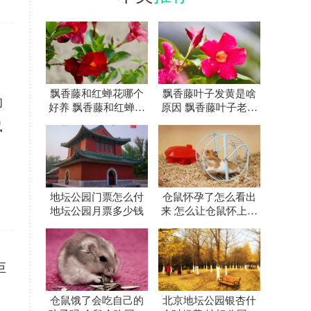
飘香藤和红蝉花哪个
飘香藤叶子发黄是啥
的
好养 飘香藤和红蝉花
原因 飘香藤叶子老黄
差别在哪
怎么办
鼠
地坛公园门票怎么付
仓鼠怀孕了怎么看出
地坛公园月票多少钱
来 怎么让仓鼠怀上宝
宝
巨
仓鼠饿了会吃自己的
北京地坛公园银杏什