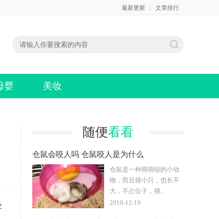
最新更新
文章排行
母婴
美妆
随便
看看
仓鼠会咬人吗 仓鼠咬人是为什么
仓鼠是一种萌萌哒的小动
物，而且很小只，也长不
大，不占位子，很...
2019-12-19
轻