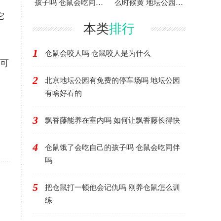
孩子吗 仓鼠会吃同伴
么时候黄 地坛公园银
吗
杏大道怎么走
它
本类
排行
1
仓鼠会咬人吗 仓鼠咬人是为什么
又可
2
北京地坛公园有免费的停车场吗 地坛公园
有啥好看的
3
飘香藤能养在室内吗 如何让飘香藤长得快
4
仓鼠饿了会吃自己的孩子吗 仓鼠会吃同伴
吗
5
把仓鼠打一顿他会记仇吗 刚养仓鼠怎么训
练