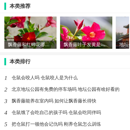
本类推荐
2020年腊八节前后搬家吉日
公历2019年12月25日，农历二零一九年十一月三十，星期
飘香藤和红蝉花哪个好养 飘香藤和红蝉花差别在哪
飘香藤叶子发黄是啥原因 飘香藤叶子老黄怎么办
三。冲（庚寅）虎煞南
宜：开业 求财 交易 置业 合伙 搬家 装修 出
行 约会 求子 祈福 开光 祭祀 安葬 结婚 订
本类排行
婚 相亲
1
仓鼠会咬人吗 仓鼠咬人是为什么
忌：青龙（黄道）成日，万事大吉
2
北京地坛公园有免费的停车场吗 地坛公园有啥好看的
公历2019年12月26日，农历二零一九年腊月初一，星期
3
飘香藤能养在室内吗 如何让飘香藤长得快
四。冲（辛卯）兔煞东
宜：求子 祈福 开光 祭祀 结婚 订婚 相亲 出
4
仓鼠饿了会吃自己的孩子吗 仓鼠会吃同伴吗
行 约会 装修 搬家 开业 求财 交易 置业 合
5
把仓鼠打一顿他会记仇吗 刚养仓鼠怎么训练