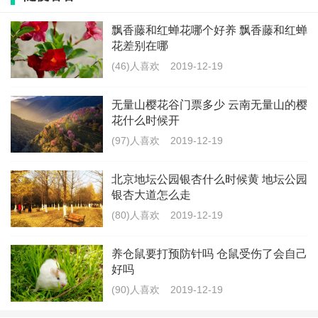
搬家。
飘香藤和红蝉花哪个好养 飘香藤和红蝉
花差别在哪
2020年腊八节黄历：
(46)人喜欢
2019-12-19
公元2020年1月2日，星期四，农历二零一九年十二月
无量山樱花谷门票多少 云南无量山的樱
（大）初八，冲狗（戊戍）煞南，黄道定日
花什么时候开
(97)人喜欢
2019-12-19
宜：开业 结婚 领证 开工 动土 订婚 安葬 上
北京地坛公园银杏什么时候黄 地坛公园
梁 开张 入学 求嗣 赴任 祈福 祭祀 解除 开
银杏大道怎么走
市 纳财 裁衣 嫁娶 纳采 冠笄 立券 竖柱 栽
(80)人喜欢
2019-12-19
种 斋醮 求财
养仓鼠要打预防针吗 仓鼠受伤了会自己
忌：搬家 装修 入宅 出行 旅游 修造 安香 移
好吗
徙 盖屋 求医 词讼 分居 开仓 造桥 置产 筑
(90)人喜欢
2019-12-19
堤 出师 打官司 行舟