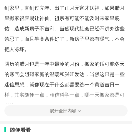
到家里，直到过完年、出了正月元宵才送神，如果腊月
里搬家很容易让神仙、祖宗有可能不能及时来家里庇
佑，造成新房子不吉利。当然现代社会已经不讲究这些
禁忌了，而且毕竟条件好了，新房子里都有暖气，不会
把人冻坏。
阴历的腊月也是一年中最冷的月份，搬家的话可能冬天
的寒气会阻碍家庭的温暖和兴旺发达，当然这只是一些
迷信思想，就像现在干什么都需要选一个黄道吉日一
样，其实随便一点，相信科学一点，哪一天搬家都是可
以的。
展开全部内容
看黄历
随便看看
2020年腊八节的是不宜搬家入宅的，所以腊八节不适合