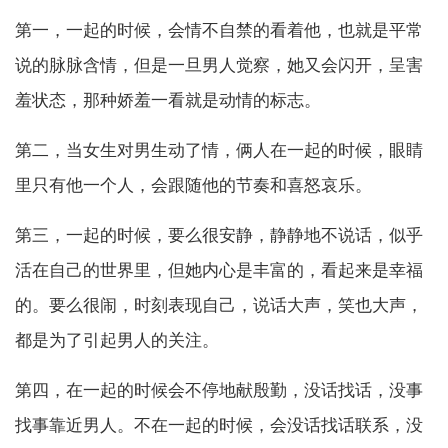
第一，一起的时候，会情不自禁的看着他，也就是平常
说的脉脉含情，但是一旦男人觉察，她又会闪开，呈害
羞状态，那种娇羞一看就是动情的标志。
第二，当女生对男生动了情，俩人在一起的时候，眼睛
里只有他一个人，会跟随他的节奏和喜怒哀乐。
第三，一起的时候，要么很安静，静静地不说话，似乎
活在自己的世界里，但她内心是丰富的，看起来是幸福
的。要么很闹，时刻表现自己，说话大声，笑也大声，
都是为了引起男人的关注。
第四，在一起的时候会不停地献殷勤，没话找话，没事
找事靠近男人。不在一起的时候，会没话找话联系，没