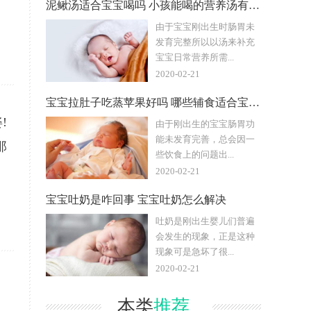
泥鳅汤适合宝宝喝吗 小孩能喝的营养汤有哪些
由于宝宝刚出生时肠胃未
发育完整所以以汤来补充
宝宝日常营养所需...
2020-02-21
宝宝拉肚子吃蒸苹果好吗 哪些辅食适合宝宝拉肚子吃
!
由于刚出生的宝宝肠胃功
能未发育完善，总会因一
那
些饮食上的问题出...
2020-02-21
宝宝吐奶是咋回事 宝宝吐奶怎么解决
吐奶是刚出生婴儿们普遍
会发生的现象，正是这种
现象可是急坏了很...
2020-02-21
本类
推荐