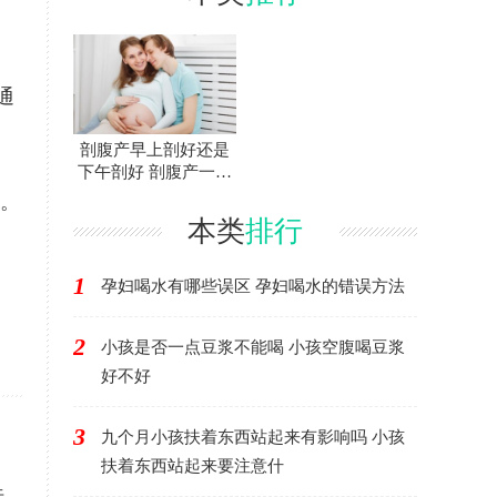
通
剖腹产早上剖好还是
下午剖好 剖腹产一天
中什么时间最好
头。
本类
排行
1
孕妇喝水有哪些误区 孕妇喝水的错误方法
2
小孩是否一点豆浆不能喝 小孩空腹喝豆浆
好不好
3
九个月小孩扶着东西站起来有影响吗 小孩
，
扶着东西站起来要注意什
法