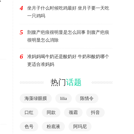
4
坐月子什么时候吃鸡最好 坐月子要一天吃
一只鸡吗
5
剖腹产疤痕很明显是怎么回事 剖腹产疤痕
很明显怎么消除
6
准妈妈喝牛奶还是酸奶好 牛奶和酸奶哪个
更适合准妈妈
热门
话题
海藻绿眼膜
lilia
陈情令
口红
同款
颈霜
抖音
色号
粉底液
阿玛尼