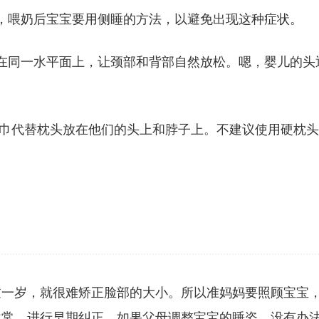
，喂奶后宝宝要用侧睡的方法，以避免出现这种症状。
在同一水平面上，让颈部和背部自然放松。嗯，婴儿的头
。
毛巾代替枕头放在他们的头上和脖子上。不建议使用硬枕
过一岁，就很难矫正脸部的大小。所以准妈妈要照顾宝宝
异常，进行早期纠正。如果父母调整宝宝的睡姿，没有办