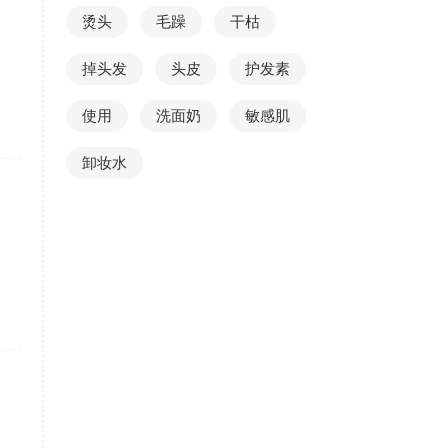
烫头
毛躁
干枯
掉头发
头皮
护发素
使用
洗面奶
敏感肌
卸妆水