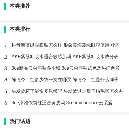
本类推荐
标签：
头发
干枯
毛躁
烫头
本类排行
最新文章
1
抖音海藻绿眼膜贴怎么样 形象美海藻绿眼膜使用测评
陈情令口红多少钱一支在哪买 陈情令口
2
AKF紫苏卸妆水适合敏感肌吗 AKF紫苏卸妆水成分表
红是什么牌子好看吗
3
3ce新品云朵唇釉多少钱 3ce云朵唇釉试色及热门色号
(279)人喜欢
2020-02-21
4
陈情令口红多少钱一支在哪买 陈情令口红是什么牌子好看吗
抖音v型美颈霜什么牌子 抖音同款按摩
颈霜好用吗
5
头发烫坏了能恢复原状吗 头发烫过之后干枯毛躁怎么办
(183)人喜欢
2020-02-21
6
3ce泫雅铁锈红适合黄皮吗 3ce immanence云朵唇
阿玛尼蓝标粉底液值得入手吗 阿玛尼蓝
标粉底液色号选择攻略
热门话题