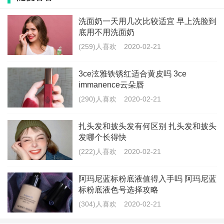
在洗发的时候流失，头发就恢复到护理前的状况。
洗面奶一天用几次比较适宜 早上洗脸到
底用不用洗面奶
(259)人喜欢
2020-02-21
烫头发对皮肤有伤害吗
烫发对发质有影响，对健康没有影响。冷烫的液态药水
3ce泫雅铁锈红适合黄皮吗 3ce
immanence云朵唇
可能会流到头皮上，但最对对皮肤产生刺激，基本上是
(290)人喜欢
2020-02-21
不会有其他不适的。热烫类的就更不用担心，因为根部
就不接触皮肤，也就是说，接触皮肤也不会有太大的影
扎头发和披头发有何区别 扎头发和披头
发哪个长得快
响，只有在你头皮上有伤口的情况下，才会有刺激的感
(222)人喜欢
2020-02-21
觉。
阿玛尼蓝标粉底液值得入手吗 阿玛尼蓝
有人认为烫发水的气味会影响身体，其实烫发水的气味
标粉底液色号选择攻略
主要来自其中的氨水成分，但烫发水中氨水的含量是非
(304)人喜欢
2020-02-21
常小，是不可能对人体产生影响的。