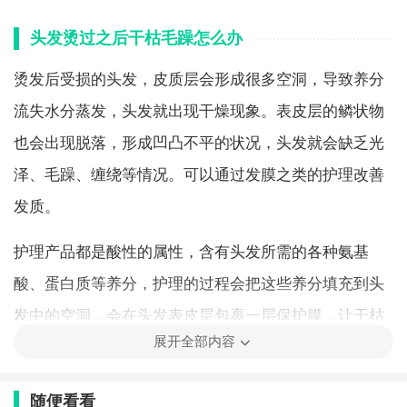
头发烫过之后干枯毛躁怎么办
烫发后受损的头发，皮质层会形成很多空洞，导致养分
流失水分蒸发，头发就出现干燥现象。表皮层的鳞状物
也会出现脱落，形成凹凸不平的状况，头发就会缺乏光
泽、毛躁、缠绕等情况。可以通过发膜之类的护理改善
发质。
护理产品都是酸性的属性，含有头发所需的各种氨基
酸、蛋白质等养分，护理的过程会把这些养分填充到头
发中的空洞，会在头发表皮层包裹一层保护膜，让干枯
展开全部内容
的头发暂时性得到改善，做的次数越多改善的效果越
好。但是坚持不下来，就会前功尽弃，头发中的养分会
随便看看