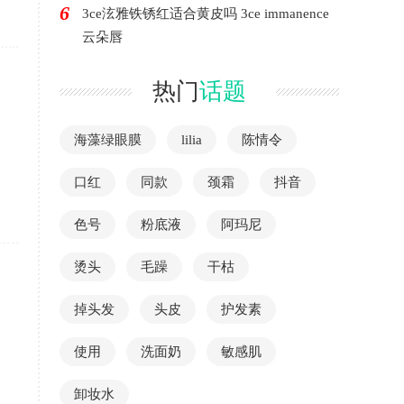
6
3ce泫雅铁锈红适合黄皮吗 3ce immanence
云朵唇
热门
话题
海藻绿眼膜
lilia
陈情令
口红
同款
颈霜
抖音
色号
粉底液
阿玛尼
烫头
毛躁
干枯
掉头发
头皮
护发素
使用
洗面奶
敏感肌
卸妆水