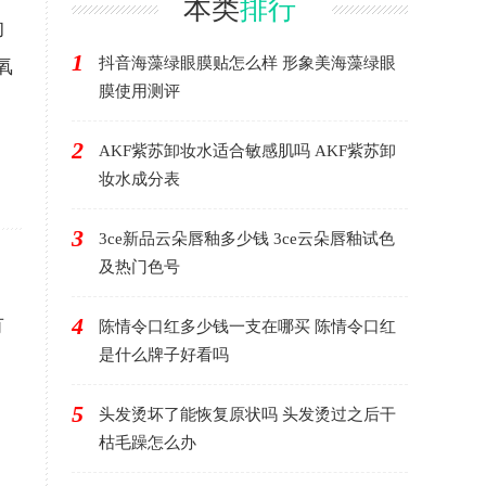
本类
排行
的
1
抖音海藻绿眼膜贴怎么样 形象美海藻绿眼
氧
膜使用测评
2
AKF紫苏卸妆水适合敏感肌吗 AKF紫苏卸
妆水成分表
3
3ce新品云朵唇釉多少钱 3ce云朵唇釉试色
及热门色号
4
有
陈情令口红多少钱一支在哪买 陈情令口红
是什么牌子好看吗
5
头发烫坏了能恢复原状吗 头发烫过之后干
枯毛躁怎么办