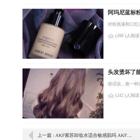
阿玛尼蓝标
对粉底液和口红
(208 )人阅读
头发烫坏了
俗话说，换一种
(242 )人阅读
上一篇 : AKF紫苏卸妆水适合敏感肌吗 AKF紫苏卸妆水成分表