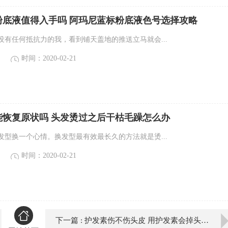
粉底液值得入手吗 阿玛尼蓝标粉底液色号选择攻略
没有任何抵抗力的我，看到铺天盖地的推送立马就会...
时间：2020-02-21
能恢复原状吗 头发烫过之后干枯毛躁怎么办
发型换一个心情。换发型最有效最长久的方法就是烫...
时间：2020-02-21
下一篇 : 护发素伤不伤头皮 用护发素会掉头发吗