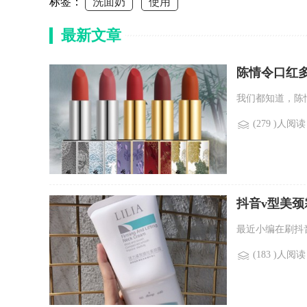
标签：
洗面奶
使用
最新文章
陈情令口红
我们都知道，陈
(279 )人阅读
抖音v型美颈
最近小编在刷抖
(183 )人阅读