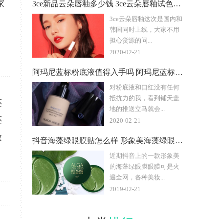
家
3ce新品云朵唇釉多少钱 3ce云朵唇釉试色及热门色号
3ce云朵唇釉这次是国内和
韩国同时上线，大家不用
担心货源的问...
2020-02-21
阿玛尼蓝标粉底液值得入手吗 阿玛尼蓝标粉底液色号选择攻略
对粉底液和口红没有任何
抵抗力的我，看到铺天盖
还
地的推送立马就会...
还
2020-02-21
致
抖音海藻绿眼膜贴怎么样 形象美海藻绿眼膜使用测评
近期抖音上的一款形象美
的海藻绿眼膜眼膜可是火
遍全网，各种美妆...
2019-02-21