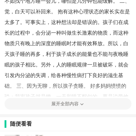
不如找个地方睡一会儿，哪怕是几分钟也能缓解。 二、
觉，白天可以补回来。 抱有这种心理状态的家长实在是
太多了。可事实上，这种想法却是错误的。孩子们在成
长的过程中，会分泌一种叫做生长激素的物质，而这种
物质只有晚上的深度的睡眠时才能有效释放。所以，白
天孩子睡的再多，利于孩子成长的能量也不能与夜晚睡
眠的孩子相比。另外，人的睡眠规律一旦被破坏，就会
引发内分泌的失调，给各种慢性病打下良好的滋生基
础。 三、因为无聊，所以孩子贪睡。 好多妈妈愤愤的
说：我家孩子就是懒，一天和睡不醒似的，要是说带他
展开全部内容
出去玩，立即比谁起的都早。其实，这种想法可千万不
要有。 孩子为了出去玩而早起，只能说明他的大脑一直
随便看看
处在兴奋之中。决不能说孩子平时赖床就是因为孩子懒