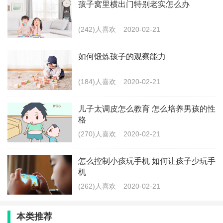
孩子窝里横出门特别老实怎么办
惰。睡眠是一种主动行为，并非人类自己能够控制。一
旦孩子觉得自己困，那只能说明他的身体发射了睡意的
(242)人喜欢
2020-02-21
信号，或者孩子出现了睡眠不足，需要补充的信号。至
如何锻炼孩子的观察能力
于无聊让人发困的说法是根本不存在的。
(184)人喜欢
2020-02-21
最新文章
儿子太调皮怎么教育 怎么培养男孩的性
孩子多动总是拖拖拉拉怎么办
格
(270)人喜欢
2020-02-21
(277)人喜欢
2020-02-21
怎么控制小孩玩手机 如何让孩子少玩手
怎么夸孩子越来越优秀
机
(262)人喜欢
2020-02-21
(151)人喜欢
2020-02-21
本类推荐
给三岁内宝宝做早教注意什么