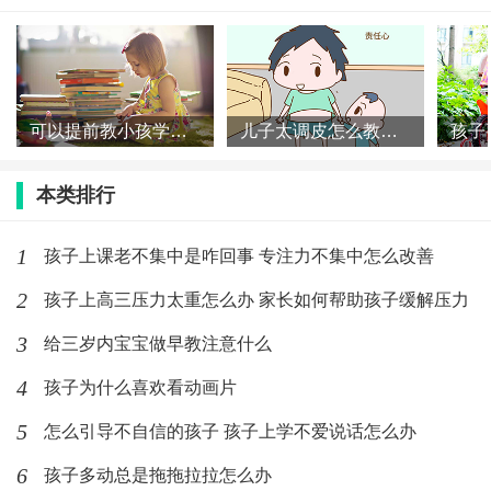
(295)人喜欢
2020-02-21
孩子被抢玩具不知反抗的原因
可以提前教小孩学认字吗 小孩阅读能力什么时候培养
儿子太调皮怎么教育 怎么培养男孩的性格
(119)人喜欢
2020-02-21
本类排行
1
孩子上课老不集中是咋回事 专注力不集中怎么改善
2
孩子上高三压力太重怎么办 家长如何帮助孩子缓解压力
3
给三岁内宝宝做早教注意什么
4
孩子为什么喜欢看动画片
5
怎么引导不自信的孩子 孩子上学不爱说话怎么办
6
孩子多动总是拖拖拉拉怎么办