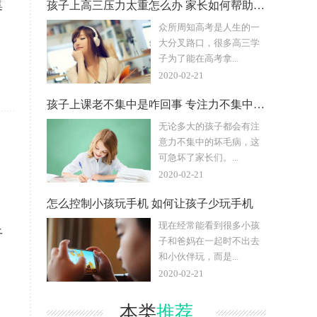
集
孩子上高三压力太重怎么办 家长如何帮助孩子缓解压力
众所周知高考是人生的一
大分叉路口，很多高三学
子为了能在高考拿...
2020-02-21
孩子上课老不集中是咋回事 专注力不集中怎么改善
无论多大的孩子都会有注
意力不集中的坏毛病，这
可急坏了家长们。...
2020-02-21
怎么控制小孩玩手机 如何让孩子少玩手机
现在经常能看到很多小孩
干
子和爸妈在一起时不出去
和小伙伴玩，而是...
2020-02-21
本类
推荐