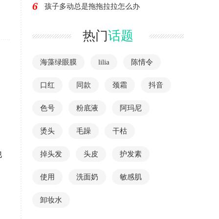
6
孩子多动总是拖拖拉拉怎么办
热门
话题
海藻绿眼膜
lilia
陈情令
口红
同款
颈霜
抖音
色号
粉底液
阿玛尼
烫头
毛躁
干枯
他
掉头发
头皮
护发素
使用
洗面奶
敏感肌
卸妆水