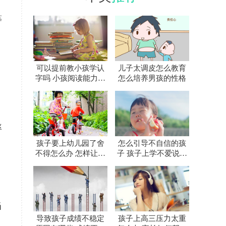
等
可以提前教小孩学认
儿子太调皮怎么教育
字吗 小孩阅读能力什
怎么培养男孩的性格
么时候培养
率
孩子要上幼儿园了舍
怎么引导不自信的孩
不得怎么办 怎样让孩
子 孩子上学不爱说话
子喜欢上幼儿园
怎么办
当
导致孩子成绩不稳定
孩子上高三压力太重
。