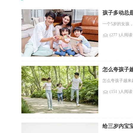
孩子多动总
一个5岁的女孩
(277 )人阅读
怎么夸孩子
怎么夸孩子越来
(151 )人阅读
给三岁内宝