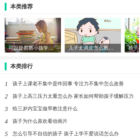
本类推荐
(151)人喜欢
2020-02-21
给三岁内宝宝做早教注意什么
(295)人喜欢
2020-02-21
可以提前教小孩学认字吗 小孩阅读能力什么时候培养
儿子太调皮怎么教育 怎么培养男孩的性格
孩子被抢玩具不知反抗的原因
本类排行
(119)人喜欢
2020-02-21
1
孩子上课老不集中是咋回事 专注力不集中怎么改善
2
孩子上高三压力太重怎么办 家长如何帮助孩子缓解压力
3
给三岁内宝宝做早教注意什么
4
孩子为什么喜欢看动画片
5
怎么引导不自信的孩子 孩子上学不爱说话怎么办