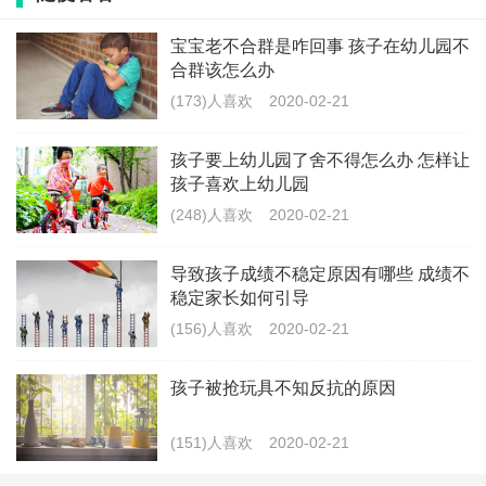
3、及时对孩子进行表扬。如果孩子勇敢地迈出了第一
宝宝老不合群是咋回事 孩子在幼儿园不
步，并且做的不错，能与其他的小朋友交流时，宝爸宝
合群该怎么办
妈要及时鼓励和表扬，让小宝宝感受交朋友的乐趣，慢
(173)人喜欢
2020-02-21
慢就会有所改变。
孩子要上幼儿园了舍不得怎么办 怎样让
孩子喜欢上幼儿园
(248)人喜欢
2020-02-21
标签：
宝宝
不合群
解决办法
导致孩子成绩不稳定原因有哪些 成绩不
最新文章
稳定家长如何引导
(156)人喜欢
2020-02-21
孩子多动总是拖拖拉拉怎么办
孩子被抢玩具不知反抗的原因
(277)人喜欢
2020-02-21
(151)人喜欢
2020-02-21
怎么夸孩子越来越优秀