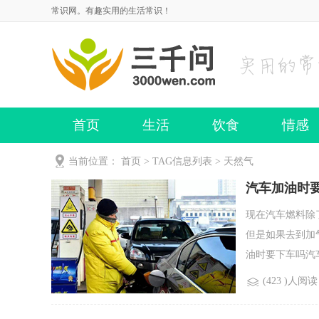
常识网。有趣实用的生活常识！
首页
生活
饮食
情感
当前位置：
首页
> TAG信息列表 > 天然气
汽车加油时
现在汽车燃料除
但是如果去到加
油时要下车吗汽车
(423 )人阅读