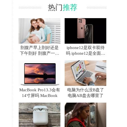
热门
推荐
剖腹产早上剖好还是
iphone12是双卡双待
下午剖好 剖腹产一天
吗 iphone12是全面屏
中什么时间最好
吗
MacBook Pro13.3会有
电脑为什么没B盘了
14寸屏吗 MacBook
电脑AB盘去哪里了