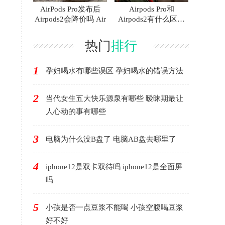
AirPods Pro发布后
Airpods Pro和
Airpods2会降价吗 Air
Airpods2有什么区别
AirP
热门
排行
1
孕妇喝水有哪些误区 孕妇喝水的错误方法
2
当代女生五大快乐源泉有哪些 暧昧期最让
人心动的事有哪些
3
电脑为什么没B盘了 电脑AB盘去哪里了
4
iphone12是双卡双待吗 iphone12是全面屏
吗
5
小孩是否一点豆浆不能喝 小孩空腹喝豆浆
好不好