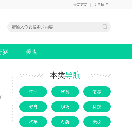
最新更新
文章排行
母婴
美妆
本类
导航
。
生活
饮食
情感
加
教育
职场
科技
汽车
母婴
美妆