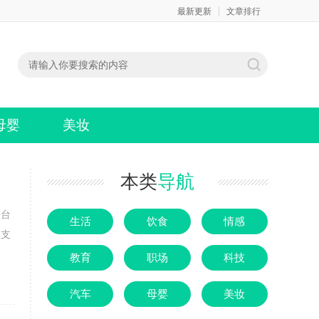
最新更新
文章排行
母婴
美妆
本类
导航
平台
生活
饮食
情感
不支
教育
职场
科技
汽车
母婴
美妆