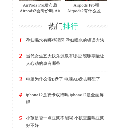
AirPods Pro发布后
Airpods Pro和
Airpods2会降价吗 Air
Airpods2有什么区别
AirP
热门
排行
1
孕妇喝水有哪些误区 孕妇喝水的错误方法
2
当代女生五大快乐源泉有哪些 暧昧期最让
人心动的事有哪些
3
电脑为什么没B盘了 电脑AB盘去哪里了
4
iphone12是双卡双待吗 iphone12是全面屏
吗
5
小孩是否一点豆浆不能喝 小孩空腹喝豆浆
好不好