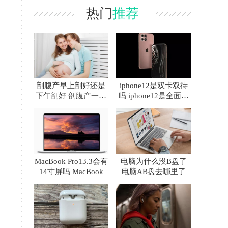
热门
推荐
剖腹产早上剖好还是
iphone12是双卡双待
下午剖好 剖腹产一天
吗 iphone12是全面屏
中什么时间最好
吗
MacBook Pro13.3会有
电脑为什么没B盘了
14寸屏吗 MacBook
电脑AB盘去哪里了